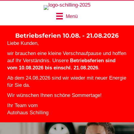
Menü
Betriebsferien 10.08. - 21.08.2026
Liebe Kunden,
wir brauchen eine kleine Verschnaufpause und hoffen
auf Ihr Verständnis. Unsere
Betriebsferien sind
vom 10.08.2026 bis einschl. 21.08.2026
.
Ab dem 24.08.2026 sind wir wieder mit neuer Energie
für Sie da.
Wir wünschen Ihnen schöne Sommertage!
Ihr Team vom
Autohaus Schilling