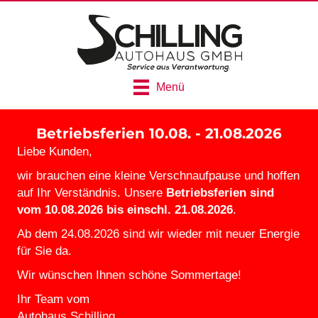
Menü
Betriebsferien 10.08. - 21.08.2026
Liebe Kunden,
wir brauchen eine kleine Verschnaufpause und hoffen
auf Ihr Verständnis. Unsere
Betriebsferien sind
vom 10.08.2026 bis einschl. 21.08.2026
.
Ab dem 24.08.2026 sind wir wieder mit neuer Energie
für Sie da.
Wir wünschen Ihnen schöne Sommertage!
Ihr Team vom
Autohaus Schilling