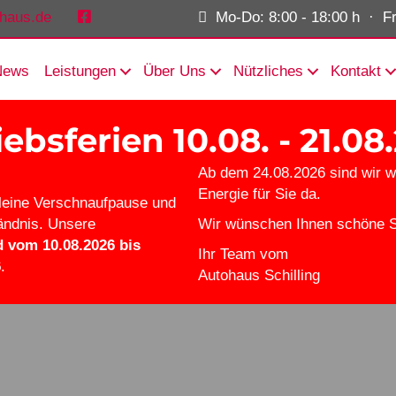
ohaus.de
Mo-Do: 8:00 - 18:00 h · Fr:
News
Leistungen
Über Uns
Nützliches
Kontakt
iebsferien 10.08. - 21.08
Ab dem 24.08.2026 sind wir w
Energie für Sie da.
kleine Verschnaufpause und
tändnis. Unsere
Wir wünschen Ihnen schöne 
d vom 10.08.2026 bis
Ihr Team vom
6
.
Autohaus Schilling