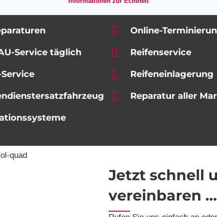
Informationen zur Echtheit
eparaturen
Online-Terminieru
AU-Service täglich
Reifenservice
-Service
Reifen­einlagerung
ndienst­ersatzfahrzeug
Reparatur aller Ma
ations­systeme
Jetzt schnell
vereinbaren ...