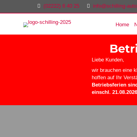
(02222) 6 40 25
info@schilling-aut
Home
Betr
Liebe Kunden,
wir brauchen eine 
hoffen auf Ihr Vers
Betriebsferien sin
einschl. 21.08.202