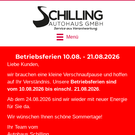
Menü
Betriebsferien 10.08. - 21.08.2026
Liebe Kunden,
wir brauchen eine kleine Verschnaufpause und hoffen
auf Ihr Verständnis. Unsere
Betriebsferien sind
vom 10.08.2026 bis einschl. 21.08.2026
.
Ab dem 24.08.2026 sind wir wieder mit neuer Energie
für Sie da.
Wir wünschen Ihnen schöne Sommertage!
Ihr Team vom
Autohaus Schilling